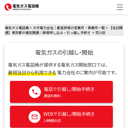
me
電気ガス電話帳
>
大手電力会社｜都道府県の営業所・事業所一覧
>
【当日開
通】東京都の電気開通｜新規申し込み・引っ越し手続き
>
荒川区
電気ガスの引越し・開始
電気ガス電話帳が提供する電気ガス開始窓口では、
最短当日から利用できる
電力会社のご案内が可能です。
電話で引越し/開始手続き
通話料無料
WEBで引越し/開始手続き
24時間対応