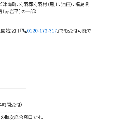
津南町、刈羽郡刈羽村（黒川、油田）、福島県
〔赤岩平〕の一部）
ス開始窓口「
0120-172-317
」でも受付可能で
4時間受付）
の取次総合窓口です。