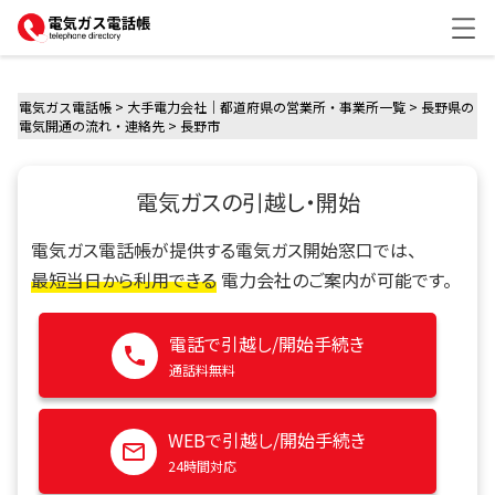
me
電気ガス電話帳
>
大手電力会社｜都道府県の営業所・事業所一覧
>
長野県の
電気開通の流れ・連絡先
>
長野市
電気ガスの引越し・開始
電気ガス電話帳が提供する電気ガス開始窓口では、
最短当日から利用できる
電力会社のご案内が可能です。
電話で引越し/開始手続き
通話料無料
WEBで引越し/開始手続き
24時間対応